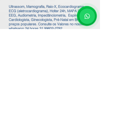
Ultrassom, Mamografia, Raio-X, Ecocardiograma,
ECG (eletrocardiograma), Holter 24h, MAPA 24h,
EEG, Audiometria, Impedânciometria, Espirometria,
Cardiologista, Ginecologista, Pré-Natal em BH a
preços populares. Consulte os Valores no nosso
whatsapp 24 horas
31 99602-2782
Exames de imagem com o melhor preço de BH.
Exames de Ecocardiografia, ECG em BH.
Valor do Ecocardiograma em BH a partir de
R$200,00 / Valor do Holter em BH R$100,00
Valor do Mapa Arterial 24h R$120,00 - Valor da
Espirometria em BH R$100,00
Valor do ECG eletrocardiograma em BH a partir de
R$50,00
Valor do EEG eletroencefalograma em BH R$120,00
Valor da Mamografia em BH R$110,00
Valor do Raio-X em BH a partir de R$50,00
Valor da Espirometria em BH R$ 120,00
Valor da Acuidade Visual em BH R$90,00
Valor da Audiometria em BH R$120,00
Valor da Impedânciometria + Audiometria em BH
R$200,00
Valor da Consulta Pré-Natal em BH R$180,00
Valor da consulta Ginecologista em BH R$150,00
Valor da Inserção Diu e Implanon em BH a partir de
R$700,00
Valor do Risco Cirúrgico em BH R$190,00
Valor da consulta com Cardiologista em BH R$190,00
🌐