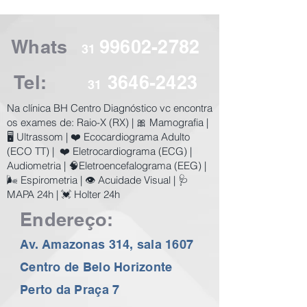
Whats
99602-2782
31
Tel:
3646-2423
31
​Na clínica BH Centro Diagnóstico vc encontra
os exames de:
Raio-X (RX) | 🎀 Mamografia |
🖥️ Ultrassom | ❤️ Ecocardiograma Adulto
(ECO TT) | ❤️ Eletrocardiograma (ECG) |
Audiometria | 🧠Eletroencefalograma (EEG) |
🌬️ Espirometria | 👁️ Acuidade Visual | 🩺
MAPA 24h | 💓 Holter 24h
Endereço:
Av. Amazonas 314, sala 1607
Centro de Belo Horizonte
Perto da Praça 7