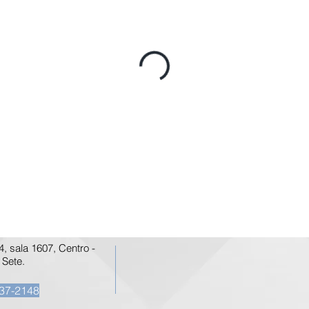
 sala 1607, Centro -
 Sete.
37-2148