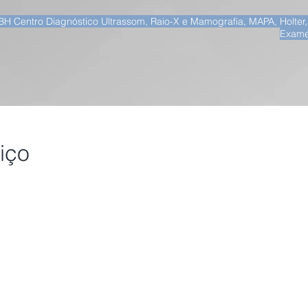
BH Centro Diagnóstico Ultrassom, Raio-X e Mamografia, MAPA, Holter
Exame
iço