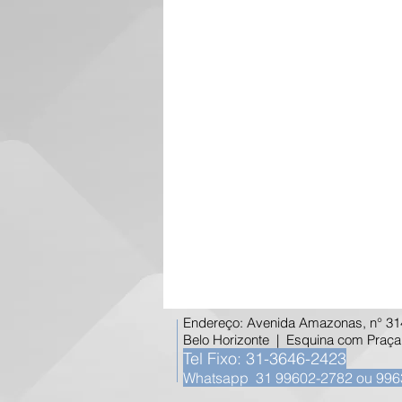
Endereço: Avenida Amazonas, n° 314,
Belo Horizonte | Esquina com Praça
Tel Fixo: 31-3646-2423
Whatsapp 31 99602-2782 ou 996