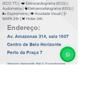
(ECO TT) | ❤️ Eletrocardiograma (ECG) |
Audiometria | 🧠Eletroencefalograma (EEG) |
🌬️ Espirometria | 👁️ Acuidade Visual | 🩺
MAPA 24h | 💓 Holter 24h
Endereço:
Av. Amazonas 314, sala 1607
Centro de Belo Horizonte
Perto da Praça 7
Ultrassom, Mamografia, Raio-X, Ecocardiograma,
ECG (eletrocardiograma), Holter 24h, MAPA 24h,
EEG, Audiometria, Impedânciometria, Espirometria,
Cardiologista, Ginecologista, Pré-Natal em BH a
preços populares. Consulte os Valores no nosso
whatsapp 24 horas
31 99602-2782
Exames de imagem com o melhor preço de BH.
Exames de Ecocardiografia, ECG em BH.
Valor do Ecocardiograma em BH a partir de
R$200,00 / Valor do Holter em BH R$100,00
Valor do Mapa Arterial 24h R$120,00 - Valor da
Espirometria em BH R$100,00
Valor do ECG eletrocardiograma em BH a partir de
R$50,00