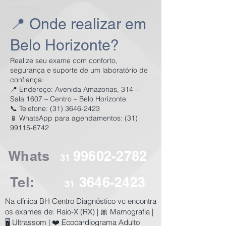
📍 Onde realizar em
Belo Horizonte?
Realize seu exame com conforto,
segurança e suporte de um laboratório de
confiança:
📍 Endereço: Avenida Amazonas, 314 –
Sala 1607 – Centro – Belo Horizonte
📞 Telefone: (31) 3646-2423
📱 WhatsApp para agendamentos: (31)
99115-6742
Whats
99602-2782
31
Tel:
3646-2423
31
​Na clínica BH Centro Diagnóstico vc encontra
os exames de:
Raio-X (RX) | 🎀 Mamografia |
🖥️ Ultrassom | ❤️ Ecocardiograma Adulto