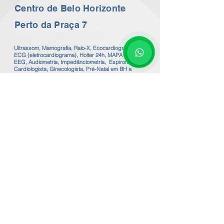
Centro de Belo Horizonte
Perto da Praça 7
Ultrassom, Mamografia, Raio-X, Ecocardiograma,
ECG (eletrocardiograma), Holter 24h, MAPA 24h,
EEG, Audiometria, Impedânciometria, Espirometria,
Cardiologista, Ginecologista, Pré-Natal em BH a
preços populares. Consulte os Valores no nosso
whatsapp 24 horas
31 99602-2782
Exames de imagem com o melhor preço de BH.
Exames de Ecocardiografia, ECG em BH.
Valor do Ecocardiograma em BH a partir de
R$200,00 / Valor do Holter em BH R$100,00
Valor do Mapa Arterial 24h R$120,00 - Valor da
Espirometria em BH R$100,00
Valor do ECG eletrocardiograma em BH a partir de
R$50,00
Valor do EEG eletroencefalograma em BH R$120,00
Valor da Mamografia em BH R$110,00
Valor do Raio-X em BH a partir de R$50,00
Valor da Espirometria em BH R$ 120,00
Valor da Acuidade Visual em BH R$90,00
Valor da Audiometria em BH R$120,00
Valor da Impedânciometria + Audiometria em BH
R$200,00
Valor da Consulta Pré-Natal em BH R$180,00
Valor da consulta Ginecologista em BH R$150,00
Valor da Inserção Diu e Implanon em BH a partir de
R$700,00