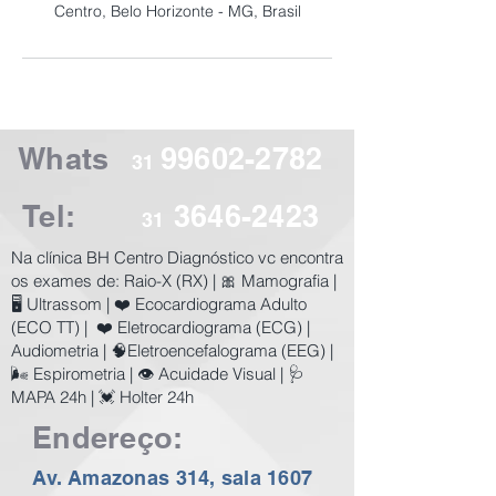
Centro, Belo Horizonte - MG, Brasil
Whats
99602-2782
31
Tel:
3646-2423
31
​Na clínica BH Centro Diagnóstico vc encontra
os exames de:
Raio-X (RX) | 🎀 Mamografia |
🖥️ Ultrassom | ❤️ Ecocardiograma Adulto
(ECO TT) | ❤️ Eletrocardiograma (ECG) |
Audiometria | 🧠Eletroencefalograma (EEG) |
🌬️ Espirometria | 👁️ Acuidade Visual | 🩺
MAPA 24h | 💓 Holter 24h
Endereço:
Av. Amazonas 314, sala 1607