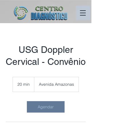
USG Doppler
Cervical - Convênio
20 min
2
Avenida Amazonas
0
m
i
n
Agendar