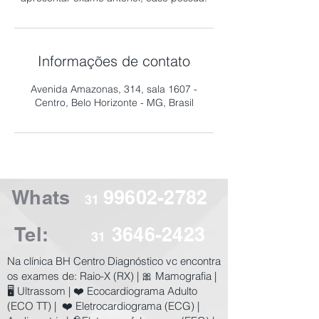
Informações de contato
Avenida Amazonas, 314, sala 1607 -
Centro, Belo Horizonte - MG, Brasil
Whats
99602-2782
31
Tel:
3646-2423
31
​Na clínica BH Centro Diagnóstico vc encontra
os exames de:
Raio-X (RX) | 🎀 Mamografia |
🖥️ Ultrassom | ❤️ Ecocardiograma Adulto
(ECO TT) | ❤️ Eletrocardiograma (ECG) |