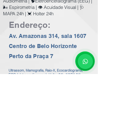
Audiometria | 🧠Eletroencefalograma (EEG) |
🌬️ Espirometria | 👁️ Acuidade Visual | 🩺
MAPA 24h | 💓 Holter 24h
Endereço:
Av. Amazonas 314, sala 1607
Centro de Belo Horizonte
Perto da Praça 7
Ultrassom, Mamografia, Raio-X, Ecocardiograma,
ECG (eletrocardiograma), Holter 24h, MAPA 24h,
EEG, Audiometria, Impedânciometria, Espirometria,
Cardiologista, Ginecologista, Pré-Natal em BH a
preços populares. Consulte os Valores no nosso
whatsapp 24 horas
31 99602-2782
Exames de imagem com o melhor preço de BH.
Exames de Ecocardiografia, ECG em BH.
Valor do Ecocardiograma em BH a partir de
R$200,00 / Valor do Holter em BH R$100,00
Valor do Mapa Arterial 24h R$120,00 - Valor da
Espirometria em BH R$100,00
Valor do ECG eletrocardiograma em BH a partir de
R$50,00
Valor do EEG eletroencefalograma em BH R$120,00
Valor da Mamografia em BH R$110,00