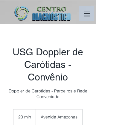
USG Doppler de
Carótidas -
Convênio
Doppler de Carótidas - Parceiros e Rede
Conveniada
20 min
2
Avenida Amazonas
0
m