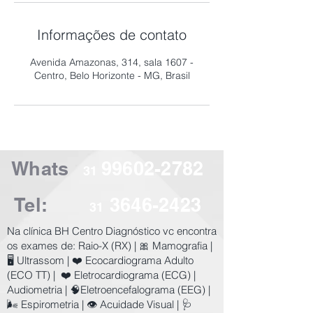
Informações de contato
Avenida Amazonas, 314, sala 1607 -
Centro, Belo Horizonte - MG, Brasil
Whats
99602-2782
31
Tel:
3646-2423
31
​Na clínica BH Centro Diagnóstico vc encontra
os exames de:
Raio-X (RX) | 🎀 Mamografia |
🖥️ Ultrassom | ❤️ Ecocardiograma Adulto
(ECO TT) | ❤️ Eletrocardiograma (ECG) |
Audiometria | 🧠Eletroencefalograma (EEG) |
🌬️ Espirometria | 👁️ Acuidade Visual | 🩺