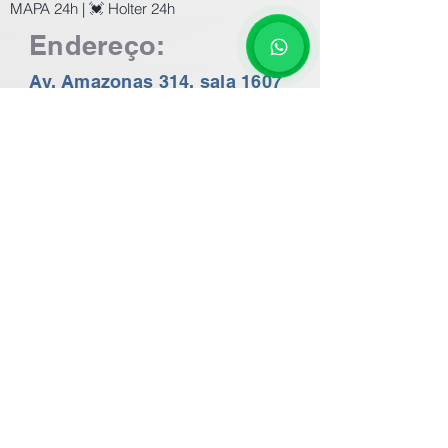
MAPA 24h | 💓 Holter 24h
Endereço:
Av. Amazonas 314, sala 1607
Centro de Belo Horizonte
Perto da Praça 7
Ultrassom, Mamografia, Raio-X, Ecocardiograma,
ECG (eletrocardiograma), Holter 24h, MAPA 24h,
EEG, Audiometria, Impedânciometria, Espirometria,
Cardiologista, Ginecologista, Pré-Natal em BH a
preços populares. Consulte os Valores no nosso
whatsapp 24 horas
31 99602-2782
Exames de imagem com o melhor preço de BH.
Exames de Ecocardiografia, ECG em BH.
Valor do Ecocardiograma em BH a partir de
R$200,00 / Valor do Holter em BH R$100,00
Valor do Mapa Arterial 24h R$120,00 - Valor da
Espirometria em BH R$100,00
Valor do ECG eletrocardiograma em BH a partir de
R$50,00
Valor do EEG eletroencefalograma em BH R$120,00
Valor da Mamografia em BH R$110,00
Valor do Raio-X em BH a partir de R$50,00
Valor da Espirometria em BH R$ 120,00
Valor da Acuidade Visual em BH R$90,00