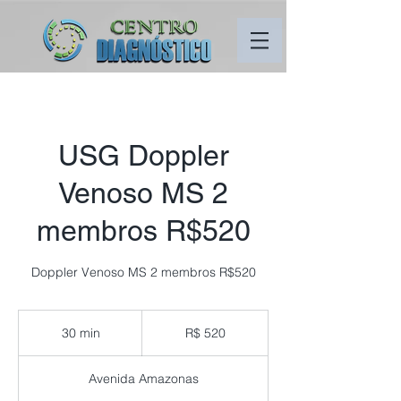
USG Doppler
Venoso MS 2
membros R$520
Doppler Venoso MS 2 membros R$520
520
Reais
30 min
3
R$ 520
brasileiros
0
m
Avenida Amazonas
i