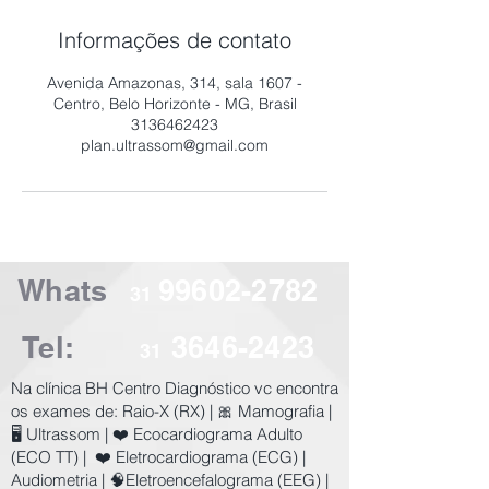
Informações de contato
Avenida Amazonas, 314, sala 1607 -
Centro, Belo Horizonte - MG, Brasil
3136462423
plan.ultrassom@gmail.com
Whats
99602-2782
31
Tel:
3646-2423
31
​Na clínica BH Centro Diagnóstico vc encontra
os exames de:
Raio-X (RX) | 🎀 Mamografia |
🖥️ Ultrassom | ❤️ Ecocardiograma Adulto
(ECO TT) | ❤️ Eletrocardiograma (ECG) |
Audiometria | 🧠Eletroencefalograma (EEG) |