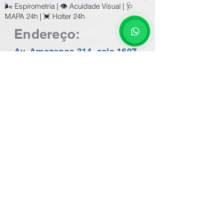
🌬️ Espirometria | 👁️ Acuidade Visual | 🩺
MAPA 24h | 💓 Holter 24h
Endereço:
Av. Amazonas 314, sala 1607
Centro de Belo Horizonte
Perto da Praça 7
Ultrassom, Mamografia, Raio-X, Ecocardiograma,
ECG (eletrocardiograma), Holter 24h, MAPA 24h,
EEG, Audiometria, Impedânciometria, Espirometria,
Cardiologista, Ginecologista, Pré-Natal em BH a
preços populares. Consulte os Valores no nosso
whatsapp 24 horas
31 99602-2782
Exames de imagem com o melhor preço de BH.
Exames de Ecocardiografia, ECG em BH.
Valor do Ecocardiograma em BH a partir de
R$200,00 / Valor do Holter em BH R$100,00
Valor do Mapa Arterial 24h R$120,00 - Valor da
Espirometria em BH R$100,00
Valor do ECG eletrocardiograma em BH a partir de
R$50,00
Valor do EEG eletroencefalograma em BH R$120,00
Valor da Mamografia em BH R$110,00
Valor do Raio-X em BH a partir de R$50,00