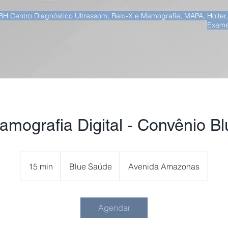
BH Centro Diagnóstico Ultrassom, Raio-X e Mamografia, MAPA, Holter
Exame
amografia Digital - Convênio Bl
Blue
Saúde
15 min
1
Blue Saúde
Avenida Amazonas
5
m
i
Agendar
n