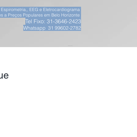
, Espirometria,, EEG e Eletrocardiograma
s a Preços Populares em Belo Horizonte
Tel Fixo: 31-3646-2423
Whatsapp 31 99602-2782
__
ue