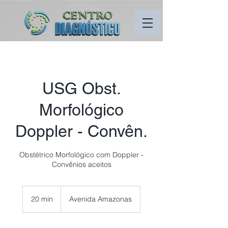
USG Obst.
Morfológico
Doppler - Convên.
Obstétrico Morfológico com Doppler -
Convênios aceitos
20 min
2
Avenida Amazonas
0
m