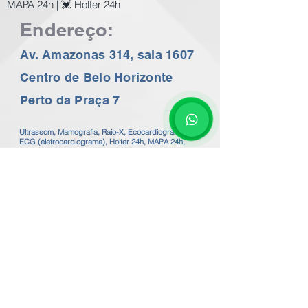
MAPA 24h | 💓 Holter 24h
Endereço:
Av. Amazonas 314, sala 1607
Centro de Belo Horizonte
Perto da Praça 7
Ultrassom, Mamografia, Raio-X, Ecocardiograma,
ECG (eletrocardiograma), Holter 24h, MAPA 24h,
EEG, Audiometria, Impedânciometria, Espirometria,
Cardiologista, Ginecologista, Pré-Natal em BH a
preços populares. Consulte os Valores no nosso
whatsapp 24 horas
31 99602-2782
Exames de imagem com o melhor preço de BH.
Exames de Ecocardiografia, ECG em BH.
Valor do Ecocardiograma em BH a partir de
R$200,00 / Valor do Holter em BH R$100,00
Valor do Mapa Arterial 24h R$120,00 - Valor da
Espirometria em BH R$100,00
Valor do ECG eletrocardiograma em BH a partir de
R$50,00
Valor do EEG eletroencefalograma em BH R$120,00
Valor da Mamografia em BH R$110,00
Valor do Raio-X em BH a partir de R$50,00
Valor da Espirometria em BH R$ 120,00
Valor da Acuidade Visual em BH R$90,00