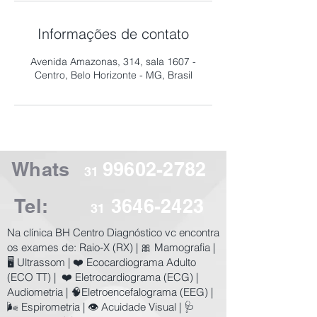
Informações de contato
Avenida Amazonas, 314, sala 1607 -
Centro, Belo Horizonte - MG, Brasil
Whats
99602-2782
31
Tel:
3646-2423
31
​Na clínica BH Centro Diagnóstico vc encontra
os exames de:
Raio-X (RX) | 🎀 Mamografia |
🖥️ Ultrassom | ❤️ Ecocardiograma Adulto
(ECO TT) | ❤️ Eletrocardiograma (ECG) |
Audiometria | 🧠Eletroencefalograma (EEG) |
🌬️ Espirometria | 👁️ Acuidade Visual | 🩺