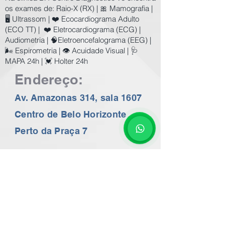
os exames de:
Raio-X (RX) | 🎀 Mamografia |
🖥️ Ultrassom | ❤️ Ecocardiograma Adulto
(ECO TT) | ❤️ Eletrocardiograma (ECG) |
Audiometria | 🧠Eletroencefalograma (EEG) |
🌬️ Espirometria | 👁️ Acuidade Visual | 🩺
MAPA 24h | 💓 Holter 24h
Endereço:
Av. Amazonas 314, sala 1607
Centro de Belo Horizonte
Perto da Praça 7
Ultrassom, Mamografia, Raio-X, Ecocardiograma,
ECG (eletrocardiograma), Holter 24h, MAPA 24h,
EEG, Audiometria, Impedânciometria, Espirometria,
Cardiologista, Ginecologista, Pré-Natal em BH a
preços populares. Consulte os Valores no nosso
whatsapp 24 horas
31 99602-2782
Exames de imagem com o melhor preço de BH.
Exames de Ecocardiografia, ECG em BH.
Valor do Ecocardiograma em BH a partir de
R$200,00 / Valor do Holter em BH R$100,00
Valor do Mapa Arterial 24h R$120,00 - Valor da