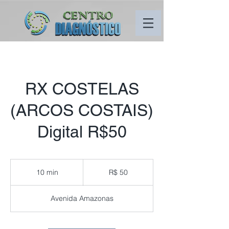
RX COSTELAS
(ARCOS COSTAIS)
Digital R$50
50
Reais
10 min
1
R$ 50
brasileiros
0
m
Avenida Amazonas
i
n