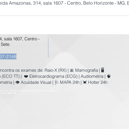
ida Amazonas, 314, sala 1607 - Centro, Belo Horizonte - MG, B
 sala 1607, Centro -
 Sete.
37-2148
 encontra os exames de:
Raio-X (RX) | 🎀 Mamografia | 🖥️
 (ECO TT) | ❤️ Eletrocardiograma (ECG) | Audiometria | 🧠
metria | 👁️ Acuidade Visual | 🩺 MAPA 24h | 💓 Holter 24h
24h, EEG, Audiometria, Impedânciometria, Espirometria, Cardiologista,
4 horas 31 99602-2782