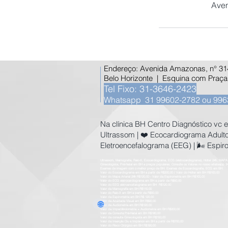
Aven
Endereço: Avenida Amazonas, n° 314,
Belo Horizonte | Esquina com Praça
Tel Fixo: 31-3646-2423
Whatsapp 31 99602-2782 ou 996
​Na clínica BH Centro Diagnóstico vc
Ultrassom | ❤️ Ecocardiograma Adulto
Eletroencefalograma (EEG) | 🌬️ Espiro
Ultrassom, Mamografia, Raio-X, Ecocardiograma, ECG (eletrocardiograma), Holter 24h, MAPA 
Ginecologista, Pré-Natal em BH a preços populares. Consulte os Valores no nosso whatsapp 2
Exames de imagem com o melhor preço de BH. Exames de Ecocardiografia, ECG em BH.
Valor do Ecocardiograma em BH a partir de R$200,00 / Valor do Holter em BH R$100,00
Valor do Mapa Arterial 24h R$120,00 - Valor da Espirometria em BH R$100,00
Valor do ECG eletrocardiograma em BH a partir de R$50,00
Valor do EEG eletroencefalograma em BH R$120,00
Valor da Mamografia em BH R$110,00
Valor do Raio-X em BH a partir de R$50,00
Valor da Espirometria em BH R$ 120,00
🌐
Valor da Acuidade Visual em BH R$90,00
Valor da Audiometria em BH R$120,00
Valor da Impedânciometria + Audiometria em BH R$200,00
Valor da Consulta Pré-Natal em BH R$180,00
Valor da consulta Ginecologista em BH R$150,00
Valor da Inserção Diu e Implanon em BH a partir de R$700,00
Valor do Risco Cirúrgico em BH R$190,00