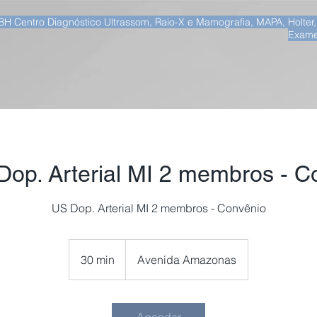
BH Centro Diagnóstico Ultrassom, Raio-X e Mamografia, MAPA, Holter
Exame
op. Arterial MI 2 membros - C
US Dop. Arterial MI 2 membros - Convênio
30 min
3
Avenida Amazonas
0
m
i