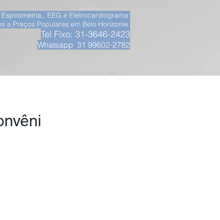
, Espirometria,, EEG e Eletrocardiograma
s a Preços Populares em Belo Horizonte
Tel Fixo: 31-3646-2423
Whatsapp 31 99602-2782
__
onvêni