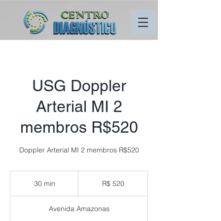
USG Doppler
Arterial MI 2
membros R$520
Doppler Arterial MI 2 membros R$520
520
Reais
30 min
3
R$ 520
brasileiros
0
m
Avenida Amazonas
i