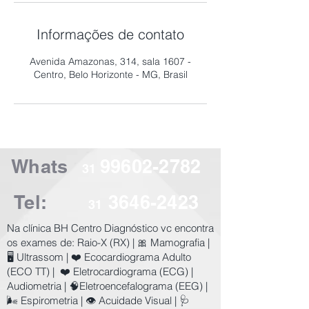
Informações de contato
Avenida Amazonas, 314, sala 1607 -
Centro, Belo Horizonte - MG, Brasil
Whats
99602-2782
31
Tel:
3646-2423
31
​Na clínica BH Centro Diagnóstico vc encontra
os exames de:
Raio-X (RX) | 🎀 Mamografia |
🖥️ Ultrassom | ❤️ Ecocardiograma Adulto
(ECO TT) | ❤️ Eletrocardiograma (ECG) |
Audiometria | 🧠Eletroencefalograma (EEG) |
🌬️ Espirometria | 👁️ Acuidade Visual | 🩺