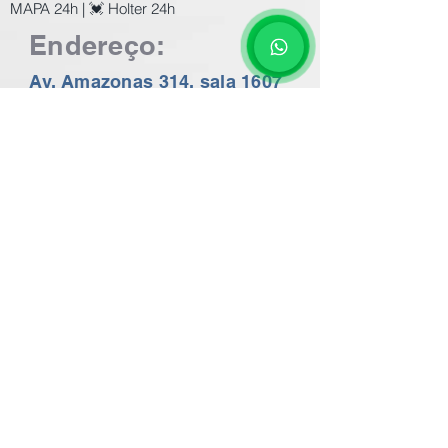
MAPA 24h | 💓 Holter 24h
Endereço:
Av. Amazonas 314, sala 1607
Centro de Belo Horizonte
Perto da Praça 7
Ultrassom, Mamografia, Raio-X, Ecocardiograma,
ECG (eletrocardiograma), Holter 24h, MAPA 24h,
EEG, Audiometria, Impedânciometria, Espirometria,
Cardiologista, Ginecologista, Pré-Natal em BH a
preços populares. Consulte os Valores no nosso
whatsapp 24 horas
31 99602-2782
Exames de imagem com o melhor preço de BH.
Exames de Ecocardiografia, ECG em BH.
Valor do Ecocardiograma em BH a partir de
R$200,00 / Valor do Holter em BH R$100,00
Valor do Mapa Arterial 24h R$120,00 - Valor da
Espirometria em BH R$100,00
Valor do ECG eletrocardiograma em BH a partir de
R$50,00
Valor do EEG eletroencefalograma em BH R$120,00
Valor da Mamografia em BH R$110,00
Valor do Raio-X em BH a partir de R$50,00
Valor da Espirometria em BH R$ 120,00
Valor da Acuidade Visual em BH R$90,00