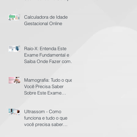
de Belo Horizonte
Calculadora de Idade
Gestacional Online
Raio-X: Entenda Este
Exame Fundamental e
Saiba Onde Fazer com
Preço Acessível em BH
Mamografia: Tudo o que
Você Precisa Saber
Sobre Este Exame
Essencial para a Saúde
da Mulher
Ultrassom - Como
funciona e tudo o que
você precisa saber
sobre este exame