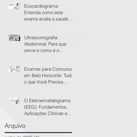
Ecocardiograma:
Entenda como este
exame avalia a saúde do
seu coração
Ultrassonografia
Abdominal: Para que
serve e como é o
preparo?
Exames para Concursos
em Belo Horizonte: Tudo
o que Você Precisa
Saber
O Eletroencefalograma
(EEG): Fundamentos,
Aplicações Clínicas e
Avanços Tecnológicos
Arquivo