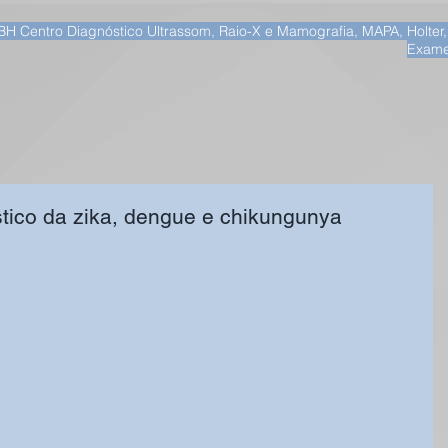
BH Centro Diagnóstico Ultrassom, Raio-X e Mamografia, MAPA, Holter
Exame
stico da zika, dengue e chikungunya