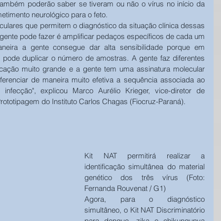
ambém poderão saber se tiveram ou não o vírus no início da 
timento neurológico para o feto. 
culares que permitem o diagnóstico da situação clínica dessas 
gente pode fazer é amplificar pedaços específicos de cada um 
eira a gente consegue dar alta sensibilidade porque em 
pode duplicar o número de amostras. A gente faz diferentes 
cação muito grande e a gente tem uma assinatura molecular 
iferenciar de maneira muito efetiva a sequência associada ao 
infecção", explicou Marco Aurélio Krieger, vice-diretor de 
ototipagem do Instituto Carlos Chagas (Fiocruz-Paraná).  
Kit NAT permitirá realizar a 
identificação simultânea do material 
genético dos três vírus (Foto: 
Fernanda Rouvenat / G1) 
Agora, para o diagnóstico 
simultâneo, o Kit NAT Discriminatório 
para dengue, zika e chikungunya 