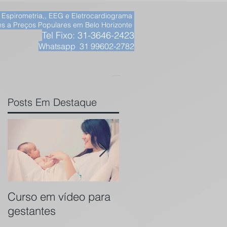
, Espirometria,, EEG e Eletrocardiograma
s a Preços Populares em Belo Horizonte
Tel Fixo: 31-3646-2423
Whatsapp 31 99602-2782
__
Posts Em Destaque
Curso em vídeo para
A Vida no Ventre em
gestantes
3D