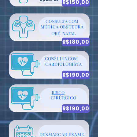
R$150,00
CONSULTA COM
MÉDICA OBSTETRA
PRÉ-NATAL
R$180,00
CONSULTA COM
CARDIOLOGISTA
R$190,00
RISCO
CIRÚRGICO
R$190,00
DESMARCAR EXAME