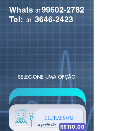
Whats
99602-2782
31
Tel:
3646-2423
31
SELECIONE UMA OPÇÃO
ULTRASSOM
a partir de
R$110,00