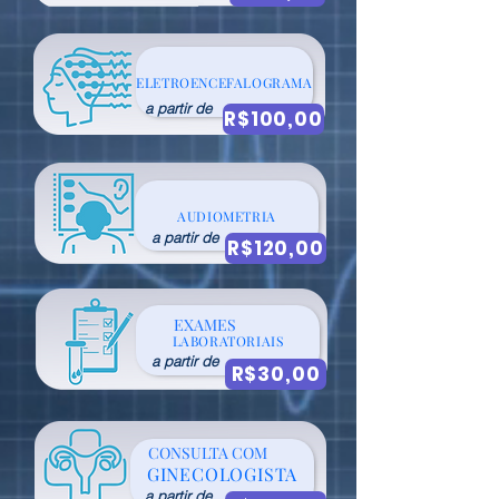
ELETROENCEFALOGRAMA
a partir de
R$100,00
AUDIOMETRIA
a partir de
R$120,00
EXAMES
LABORATORIAIS
a partir de
R$30,00
CONSULTA COM
GINECOLOGISTA
a partir de