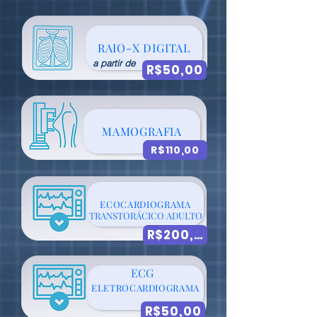
RAIO-X DIGITAL
a partir de
R$50,00
MAMOGRAFIA
R$110,00
ECOCARDIOGRAMA
TRANSTORÁCICO ADULTO
R$200,00
ECG
ELETROCARDIOGRAMA
R$50,00