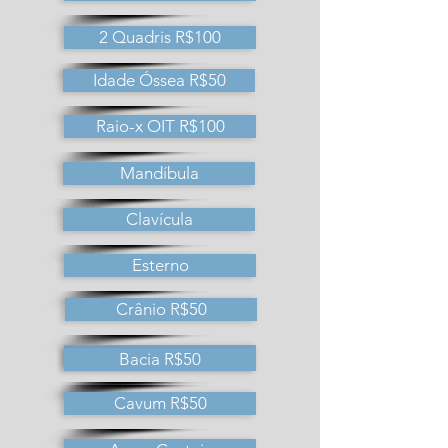
2 Quadris R$100
Idade Óssea R$50
Raio-x OIT R$100
Mandíbula
Clavícula
Esterno
Crânio R$50
1 Quadril R$50
Bacia R$50
Cavum R$50