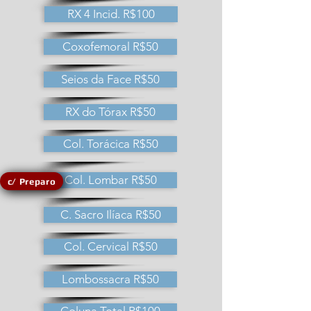
RX 4 Incid. R$100
Coxofemoral R$50
Seios da Face R$50
RX do Tórax R$50
Col. Torácica R$50
Col. Lombar R$50
c/ Preparo
C. Sacro Ilíaca R$50
Col. Cervical R$50
Lombossacra R$50