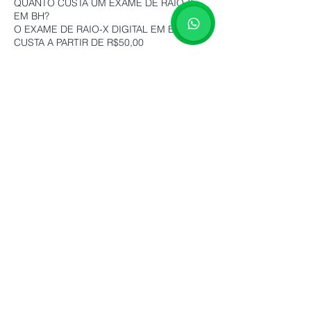
QUANTO CUSTA UM EXAME DE RAIO-X
EM BH?
O EXAME DE RAIO-X DIGITAL EM BH
CUSTA A PARTIR DE R$50,00
Exame de Raio-X em Belo
Horizonte – Clínica BH
Centro Diagnóstico
O exame de Raio-X é um dos métodos de
diagnóstico por imagem mais utilizados na
medicina. Ele permite a visualização de
estruturas internas do corpo com rapidez,
sendo essencial para a identificação de
fraturas, infecções, alterações pulmonares,
problemas articulares e diversas outras
condições clínicas.
Se você está procurando onde fazer raio-x
em Belo Horizonte com preço popular, a
Clínica BH Centro Diagnóstico é a sua
melhor opção.