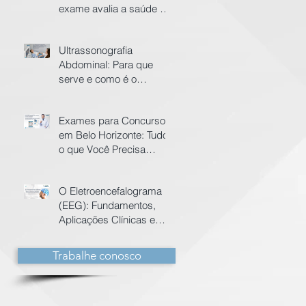
exame avalia a saúde do
seu coração
Ultrassonografia
Abdominal: Para que
serve e como é o
preparo?
Exames para Concursos
em Belo Horizonte: Tudo
o que Você Precisa
Saber
O Eletroencefalograma
(EEG): Fundamentos,
Aplicações Clínicas e
Avanços Tecnológicos
Trabalhe conosco