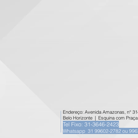
Endereço: Avenida Amazonas, n° 314,
Belo Horizonte | Esquina com Praça
Tel Fixo: 31-3646-2423
Whatsapp 31 99602-2782 ou 996