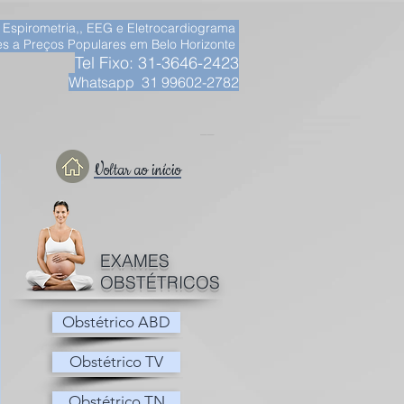
, Espirometria,, EEG e Eletrocardiograma
s a Preços Populares em Belo Horizonte
Tel Fixo: 31-3646-2423
Whatsapp 31 99602-2782
__
Voltar ao início
EXAMES
OBSTÉTRICOS
Obstétrico ABD
Obstétrico TV
Obstétrico TN