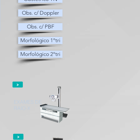
Obs. c/ Doppler
Obs. c/ PBF
Morfológico 1°tri
Morfológico 2°tri
>
EXAMES DE
RAIO-X
>