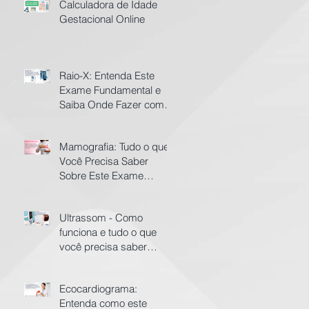
Calculadora de Idade
Gestacional Online
Raio-X: Entenda Este
Exame Fundamental e
Saiba Onde Fazer com
Preço Acessível em BH
Mamografia: Tudo o que
Você Precisa Saber
Sobre Este Exame
Essencial para a Saúde
da Mulher
Ultrassom - Como
funciona e tudo o que
você precisa saber
sobre este exame
Ecocardiograma:
Entenda como este