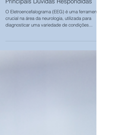
Eletroencefalograma (EEG):
Principais Dúvidas Respondidas
O Eletroencefalograma (EEG) é uma ferramenta
crucial na área da neurologia, utilizada para
diagnosticar uma variedade de condições...