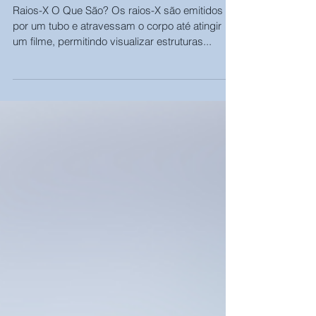
Principais Distinções entre Raios-X,
Tomografia e Ressonância
Magnética
Raios-X O Que São? Os raios-X são emitidos
por um tubo e atravessam o corpo até atingir
um filme, permitindo visualizar estruturas...