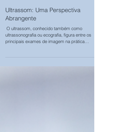
Ultrassom: Uma Perspectiva
Abrangente
​ O ultrassom, conhecido também como
ultrassonografia ou ecografia, figura entre os
principais exames de imagem na prática
médica. Esta...