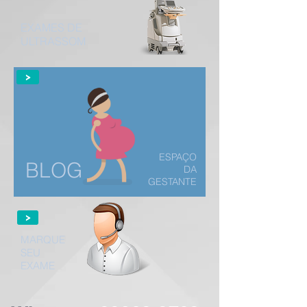
EXAMES DE
ULTRASSOM
>
ESPAÇO
BLOG
DA
GESTANTE
>
MARQUE
SEU
EXAME