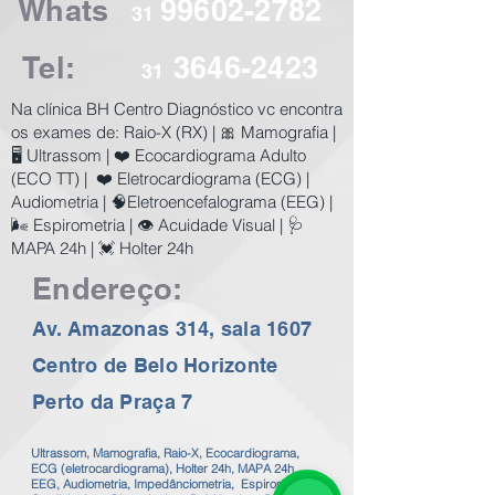
Whats
99602-2782
31
Tel:
3646-2423
31
​Na clínica BH Centro Diagnóstico vc encontra
os exames de:
Raio-X (RX) | 🎀 Mamografia |
🖥️ Ultrassom | ❤️ Ecocardiograma Adulto
(ECO TT) | ❤️ Eletrocardiograma (ECG) |
Audiometria | 🧠Eletroencefalograma (EEG) |
🌬️ Espirometria | 👁️ Acuidade Visual | 🩺
MAPA 24h | 💓 Holter 24h
Endereço:
Av. Amazonas 314, sala 1607
Centro de Belo Horizonte
Perto da Praça 7
Ultrassom, Mamografia, Raio-X, Ecocardiograma,
ECG (eletrocardiograma), Holter 24h, MAPA 24h,
EEG, Audiometria, Impedânciometria, Espirometria,