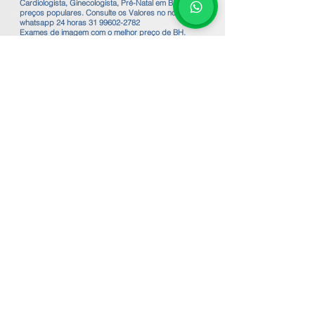
Cardiologista, Ginecologista, Pré-Natal em BH a
preços populares. Consulte os Valores no nosso
whatsapp 24 horas
31 99602-2782
Exames de imagem com o melhor preço de BH.
Exames de Ecocardiografia, ECG em BH.
Valor do Ecocardiograma em BH a partir de
R$200,00 / Valor do Holter em BH R$100,00
Valor do Mapa Arterial 24h R$120,00 - Valor da
Espirometria em BH R$100,00
Valor do ECG eletrocardiograma em BH a partir de
R$50,00
Valor do EEG eletroencefalograma em BH R$120,00
Valor da Mamografia em BH R$110,00
Valor do Raio-X em BH a partir de R$50,00
Valor da Espirometria em BH R$ 120,00
Valor da Acuidade Visual em BH R$90,00
Valor da Audiometria em BH R$120,00
Valor da Impedânciometria + Audiometria em BH
R$200,00
Valor da Consulta Pré-Natal em BH R$180,00
Valor da consulta Ginecologista em BH R$150,00
Valor da Inserção Diu e Implanon em BH a partir de
R$700,00
Valor do Risco Cirúrgico em BH R$190,00
Valor da consulta com Cardiologista em BH R$190,00
🌐
Trabalhe conosco