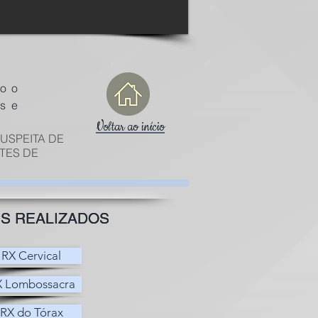
mo o
es e
Voltar ao início
USPEITA DE
TES DE
S REALIZADOS
S REALIZADOS
RX Cervical
X Lombossacra
RX do Tórax