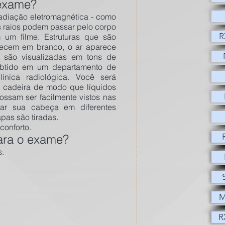
 exame?
adiação eletromagnética - como
s raios podem passar pelo corpo
R
um filme. Estruturas que são
ecem em branco, o ar aparece
s são visualizadas em tons de
obtido em um departamento de
línica radiológica. Você será
a cadeira de modo que líquidos
ossam ser facilmente vistos nas
car sua cabeça em diferentes
pas são tiradas.
conforto.
ara o exame?
s.
M
M
R
R