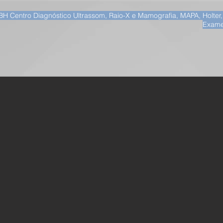
BH Centro Diagnóstico Ultrassom, Raio-X e Mamografia, MAPA, Holter
Exame