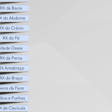
RX da Bacia
X do Abdome
RX do Crânio
RX do Pé
Idade Óssea
RX da Perna
RX Antebraço
RX Antebraço
RX do Braço
RX do Braço
Seios da Face
Seios da Face
ãos e Punhos
ãos e Punhos
X de Clavícula
X de Clavícula