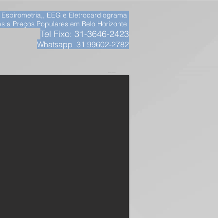
, Espirometria,, EEG e Eletrocardiograma
s a Preços Populares em Belo Horizonte
Tel Fixo: 31-3646-2423
Whatsapp 31 99602-2782
__