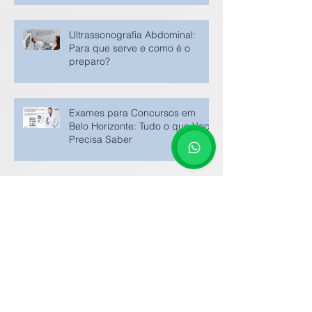
Ultrassonografia Abdominal:
Para que serve e como é o
preparo?
Exames para Concursos em
Belo Horizonte: Tudo o que Você
Precisa Saber
O Eletroencefalograma (EEG):
Fundamentos, Aplicações
Clínicas e Avanços Tecnológicos
Arquivo
junho de 2025
(1)
1 post