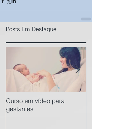
Posts Em Destaque
Curso em vídeo para
A Vida no Vent
gestantes